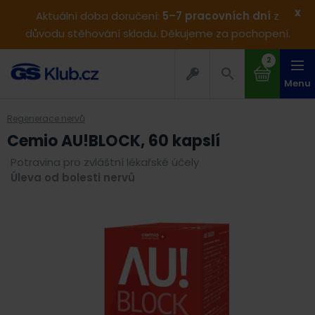
x
Aktuální doba doručení:
5–7 pracovních dní
z
důvodu stěhování skladu. Děkujeme za pochopení.
2
Menu
Regenerace nervů
Cemio AU!BLOCK, 60 kapslí
Potravina pro zvláštní lékařské účely
Úleva od bolesti nervů