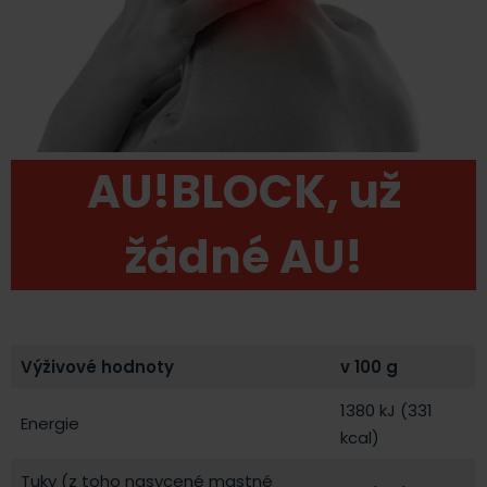
AU!BLOCK, už
žádné AU!
Výživové hodnoty
v 100 g
1380 kJ (331
Energie
kcal)
Tuky (z toho nasycené mastné