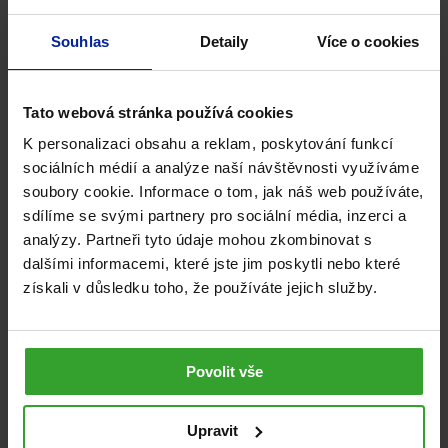
monofosfát působí jako stavení blok kyseliny
Souhlas
Detaily
Více o cookies
ribonukleové, což výzmnamně přispívá k opravě a
regeneraci porušené struktury nervů.
Tato webová stránka používá cookies
K personalizaci obsahu a reklam, poskytování funkcí
sociálních médií a analýze naší návštěvnosti využíváme
soubory cookie. Informace o tom, jak náš web používáte,
sdílíme se svými partnery pro sociální média, inzerci a
analýzy. Partneři tyto údaje mohou zkombinovat s
dalšími informacemi, které jste jim poskytli nebo které
získali v důsledku toho, že používáte jejich služby.
Povolit vše
Upravit