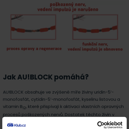
Jak AU!BLOCK pomáhá?
AU!BLOCK obsahuje ve zvýšené míře živiny uridin-5’-
monofosfát, cytidin-5’-monofosfát, kyselinu listovou a
vitamin B
, které přispívají k aktivaci vlastních opravných
12
procesů poškozených nervů. Dostatek těchto živin v
době jejich zvýšené potřeby má klíčovou roli v urychlení
regenerace nervových vláken. Zejména uridin-5’-