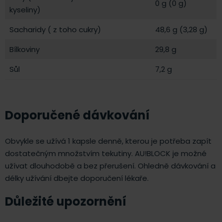
0 g (0 g)
kyseliny)
Sacharidy ( z toho cukry)
48,6 g (3,28 g)
Bílkoviny
29,8 g
Sůl
7,2 g
Doporučené dávkování
Obvykle se užívá 1 kapsle denně, kterou je potřeba zapít
dostatečným množstvím tekutiny. AU!BLOCK je možné
užívat dlouhodobě a bez přerušení. Ohledně dávkování a
délky užívání dbejte doporučení lékaře.
Důležité upozornění