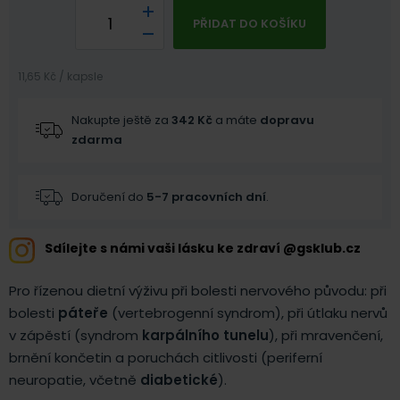
PŘIDAT DO KOŠÍKU
11,65 Kč / kapsle
Nakupte ještě za
342
Kč
a máte
dopravu
zdarma
Doručení do
5-7 pracovních dní
.
Sdílejte s námi vaši lásku ke zdraví @gsklub.cz
Pro řízenou dietní výživu při bolesti nervového původu: při
bolesti
páteře
(vertebrogenní syndrom), při útlaku nervů
v zápěstí (syndrom
karpálního tunelu
), při mravenčení,
brnění končetin a poruchách citlivosti (periferní
neuropatie, včetně
diabetické
).