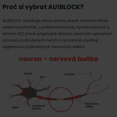
Proč si vybrat AU!BLOCK?
AU!BLOCK obsahuje extra vysoký obsah účinných látek:
uridinmonofosfát, cytidinmonofosfát, kyselina listová a
vitamin B12, které přispívají k aktivaci vlastních opravných
procesů poškozených nervů a významně urychlují
regeneraci poškozených nervových vláken.
neuron – nervová buňka