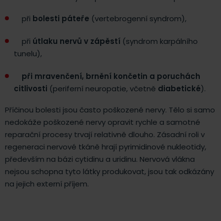
při
bolesti páteře
(vertebrogenní syndrom),
při
útlaku nervů v zápěstí
(syndrom karpálního
tunelu),
při mravenčení, brnění končetin a poruchách
citlivosti
(periferní neuropatie, včetně
diabetické
).
Příčinou bolesti jsou často poškozené nervy. Tělo si samo
nedokáže poškozené nervy opravit rychle a samotné
reparační procesy trvají relativně dlouho. Zásadní roli v
regeneraci nervové tkáně hrají pyrimidinové nukleotidy,
především na bázi cytidinu a uridinu. Nervová vlákna
nejsou schopna tyto látky produkovat, jsou tak odkázány
na jejich externí příjem.