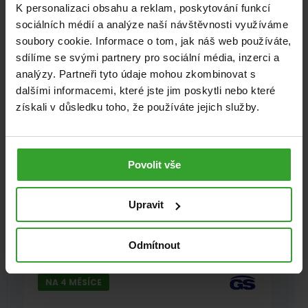
K personalizaci obsahu a reklam, poskytování funkcí
sociálních médií a analýze naší návštěvnosti využíváme
soubory cookie. Informace o tom, jak náš web používáte,
sdílíme se svými partnery pro sociální média, inzerci a
analýzy. Partneři tyto údaje mohou zkombinovat s
dalšími informacemi, které jste jim poskytli nebo které
získali v důsledku toho, že používáte jejich služby.
Cemio Kamzík® NOVINKA, 90 kapslí
99%
(64×)
Klouby
Povolit vše
499
Kč
Skladem
Upravit
PŘIDAT DO KOŠÍKU
Odmítnout
NA 4 MĚSÍCE