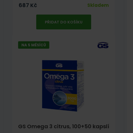
687
Kč
Skladem
PŘIDAT DO KOŠÍKU
NA 5 MĚSÍCŮ
GS Omega 3 citrus, 100+50 kapslí