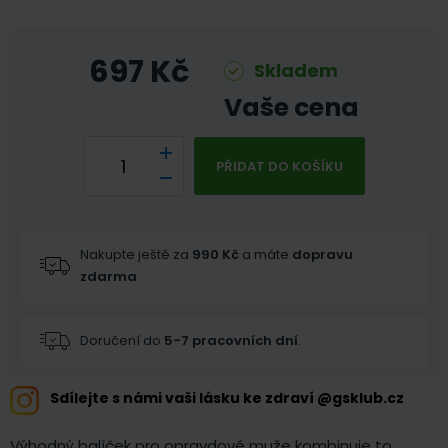
697
Kč
Skladem
Vaše cena
PŘIDAT DO KOŠÍKU
Nakupte ještě za
990
Kč
a máte
dopravu
zdarma
Doručení do
5-7 pracovních dní
.
Sdílejte s námi vaši lásku ke zdraví @gsklub.cz
Výhodný balíček pro opravdové muže kombinuje to