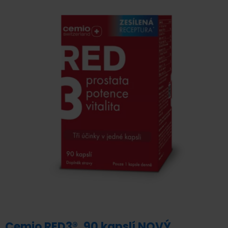
Cemio RED3®, 90 kapslí NOVÝ