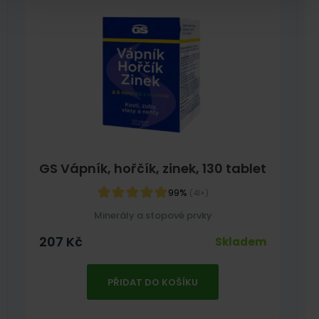
GS Vápník, hořčík, zinek, 130 tablet
99%
(41×)
Minerály a stopové prvky
207
Kč
Skladem
PŘIDAT DO KOŠÍKU