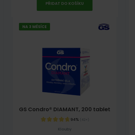
PŘIDAT DO KOŠÍKU
NA 3 MĚSÍCE
GS Condro® DIAMANT, 200 tablet
94%
(42×)
Klouby