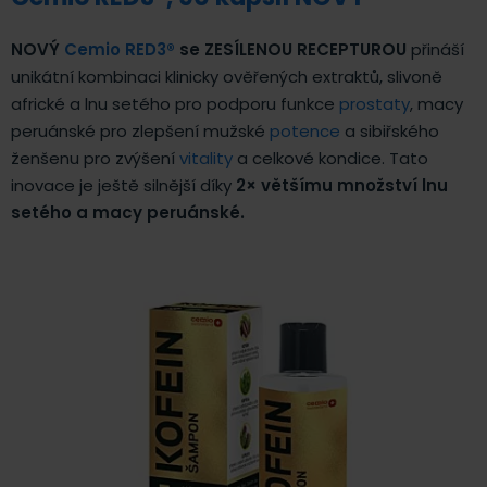
NOVÝ
Cemio RED3®
se ZESÍLENOU RECEPTUROU
přináší
unikátní kombinaci klinicky ověřených extraktů, slivoně
africké a lnu setého pro podporu funkce
prostaty
, macy
peruánské pro zlepšení mužské
potence
a sibiřského
ženšenu pro zvýšení
vitality
a celkové kondice. Tato
inovace je ještě silnější díky
2× většímu množství lnu
setého a macy peruánské.