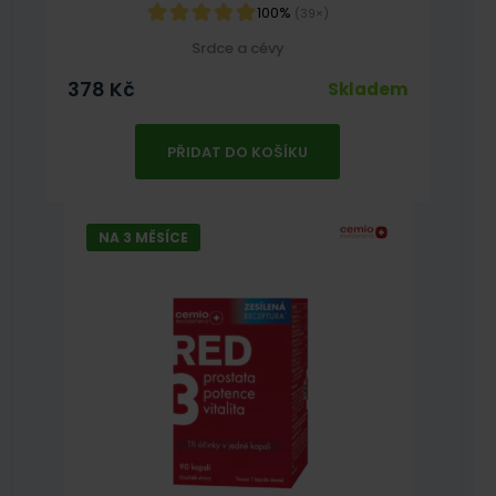
100%
(39×)
Srdce a cévy
378
Kč
Skladem
PŘIDAT DO KOŠÍKU
NA 3 MĚSÍCE