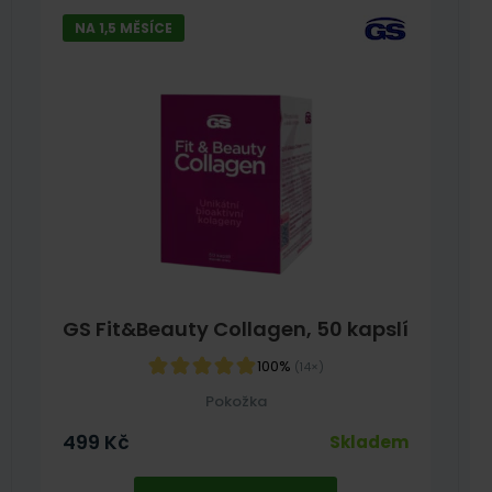
NA 1,5 MĚSÍCE
GS Fit&Beauty Collagen, 50 kapslí
100%
(14×)
Pokožka
499
Kč
Skladem