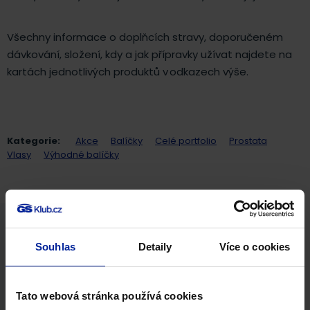
Všechny informace o doplňcích stravy, doporučeném
dávkování, složení, kdy a jak přípravky užívat najdete na
kartách jednotlivých produktů v odkazech výše.
Kategorie:
Akce
Balíčky
Celé portfolio
Prostata
Vlasy
Výhodné balíčky
NA 3 MĚSÍCE
Souhlas
Detaily
Více o cookies
NOVINKA
Tato webová stránka používá cookies