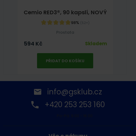
Cemio RED3®, 90 kapslí, NOVÝ
98%
(52×)
Prostata
594
Kč
Skladem
PŘIDAT DO KOŠÍKU
info@gsklub.cz
+420 253 253 160
Po-Pá: 9:00 - 16:00
Vše o nákupu