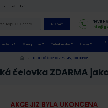
Kontakt
FKSP
Nevíte 
HLEDAT
info@gs
Sr
Prostata
Menopauza
Těhotenství
Krása
Praktická čelovka ZDARMA jako dárek!
ická čelovka ZDARMA jako
AKCE JIŽ BYLA UKONČENA