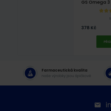
GS Omega 3 c
S
378
Kč
PŘI
Farmaceutická kvalita
naše výrobky jsou špičkové
i