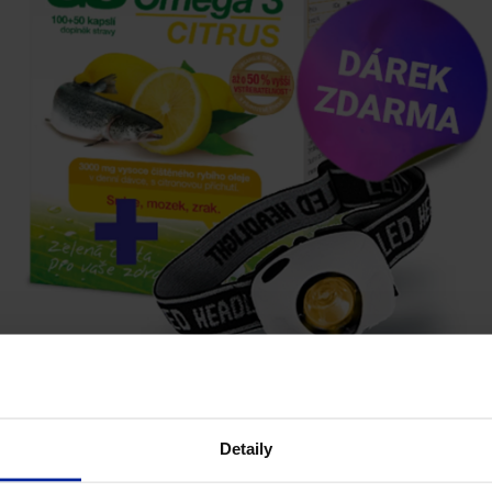
Detaily
Akce platí do vyčerpání zásob.