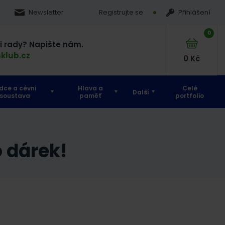
Newsletter
Registrujte se
Přihlášení
0
si rady? Napište nám.
klub.cz
0
Kč
dce a cévní
Hlava a
Celé
Další
soustava
paměť
portfolio
 dárek!