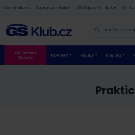
Vše o nákupu
Doprava a platba
GS Magazín
Kvízy
O nás
GS Perfect
NOVINKY
Klouby
Imunita
Condro
Prakt