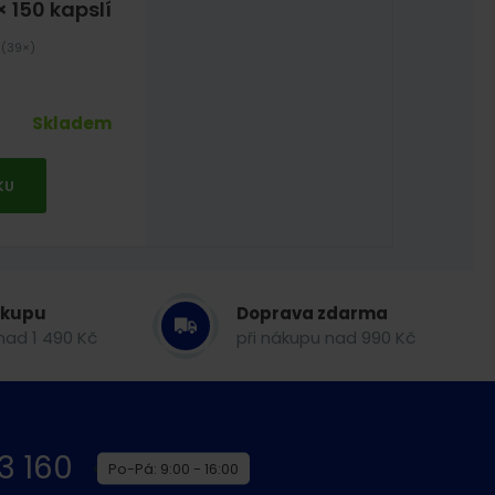
 150 kapslí
%
(39×)
Skladem
KU
ákupu
Doprava zdarma
nad 1 490 Kč
při nákupu nad 990 Kč
3 160
Po-Pá: 9:00 - 16:00