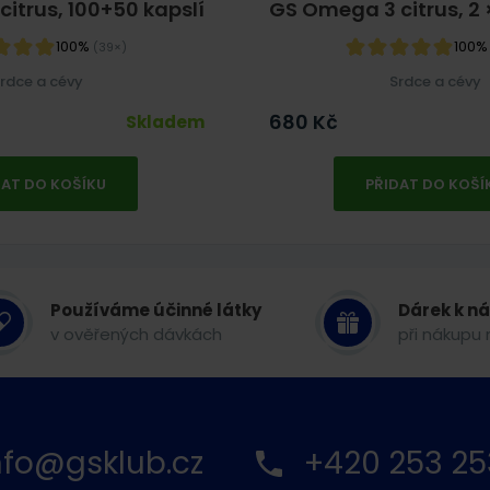
itrus, 100+50 kapslí
GS Omega 3 citrus, 2 ×
100%
100
(39×)
rdce a cévy
Srdce a cévy
680
Kč
Skladem
DAT DO KOŠÍKU
PŘIDAT DO KOŠÍ
Používáme účinné látky
Dárek k n
v ověřených dávkách
při nákupu 
nfo@gsklub.cz
+420 253 25