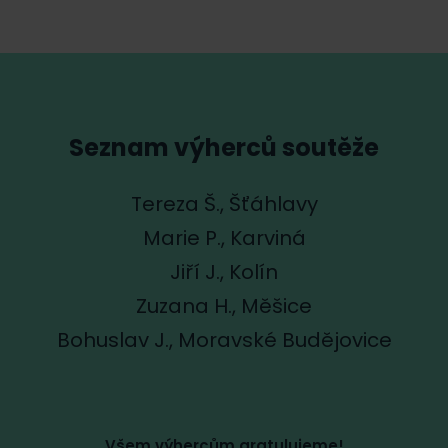
Seznam výherců soutěže
Tereza Š., Šťáhlavy
Marie P., Karviná
Jiří J., Kolín
Zuzana H., Měšice
Bohuslav J., Moravské Budějovice
Všem výhercům gratulujeme!