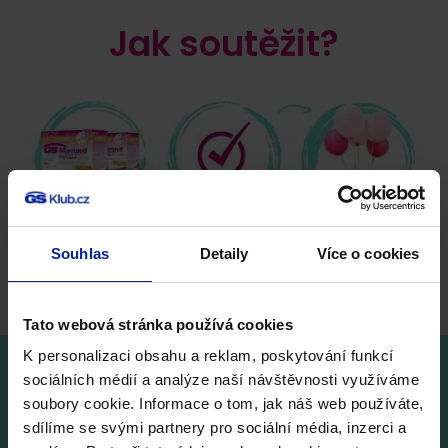
Jak soutěžit?
Souhlas
Detaily
Více o cookies
Tato webová stránka používá cookies
K personalizaci obsahu a reklam, poskytování funkcí
sociálních médií a analýze naší návštěvnosti využíváme
Celé léto hrajeme o poukazy na
wellness pobyty
dle
soubory cookie. Informace o tom, jak náš web používáte,
vlastního výběru. Je jen na Vás, jestli zvolíte
sdílíme se svými partnery pro sociální média, inzerci a
víkendový relax nebo akční pobyt. Od nás můžete