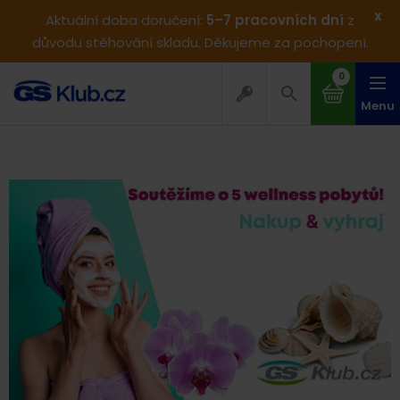
x
Aktuální doba doručení:
5–7 pracovních dní
z
důvodu stěhování skladu. Děkujeme za pochopení.
0
Menu