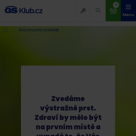
0
Menu
Kvíz imunita výsledek
Zvedáme
výstražně prst.
Zdraví by mělo být
na prvním místě a