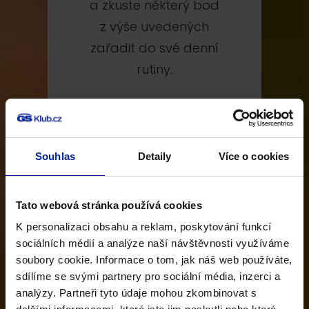
a zkuste některý bod
z výše uvedených
zařadit do své denní
rutiny.
K faktorům, které
naopak imunitu mohou
snižovat, patří stres,
Souhlas
Detaily
Více o cookies
nepravidelná
životospráva, nezdravá
Tato webová stránka používá cookies
strava.
K personalizaci obsahu a reklam, poskytování funkcí
sociálních médií a analýze naší návštěvnosti využíváme
Jako odměnu za Vaše
soubory cookie. Informace o tom, jak náš web používáte,
sdílíme se svými partnery pro sociální média, inzerci a
výsledky pro Vás
analýzy. Partneři tyto údaje mohou zkombinovat s
máme kupón