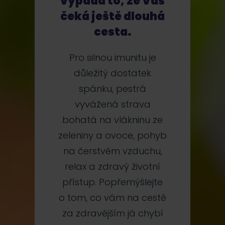
vypadá to, že Vás
čeká ještě dlouhá
cesta.
Pro silnou imunitu je
důležitý dostatek
spánku, pestrá
vyvážená strava
bohatá na vlákninu ze
zeleniny a ovoce, pohyb
na čerstvém vzduchu,
relax a zdravý životní
přístup. Popřemýšlejte
o tom, co vám na cestě
za zdravějším já chybí