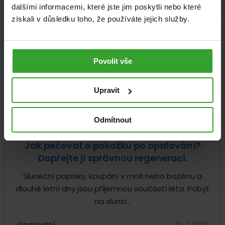
dalšími informacemi, které jste jim poskytli nebo které
získali v důsledku toho, že používáte jejich služby.
Povolit vše
Upravit
Odmítnout
Jak pečovat o pokožku po opalování?
Dopřejte jí správnou regeneraci.
Sluneční paprsky, koupání v moři nebo bazénu a
dlouhé letní dny jsou příjemnou součástí léta. Pobyt
na slunci...
Opalování
01. 7. 2026