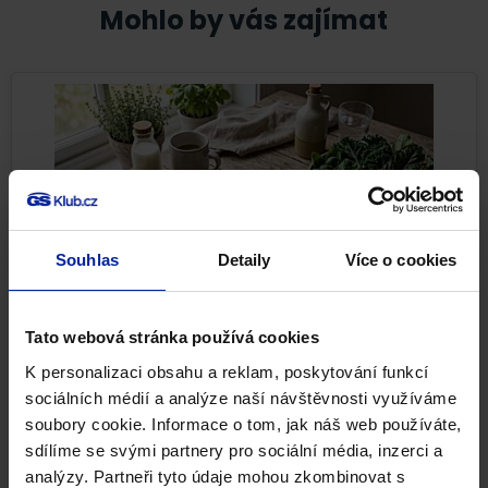
Mohlo by vás zajímat
Souhlas
Detaily
Více o cookies
Tato webová stránka používá cookies
Nejlepší potraviny pro pevné kosti i při
osteoporóze
K personalizaci obsahu a reklam, poskytování funkcí
sociálních médií a analýze naší návštěvnosti využíváme
Pevné kosti nejsou samozřejmostí. Kostní tkáň se po
soubory cookie. Informace o tom, jak náš web používáte,
celý život neustále obnovuje a reaguje na to, co jíme,...
sdílíme se svými partnery pro sociální média, inzerci a
analýzy. Partneři tyto údaje mohou zkombinovat s
Pohybová soustava
Zdravá výživa
22. 7. 2026