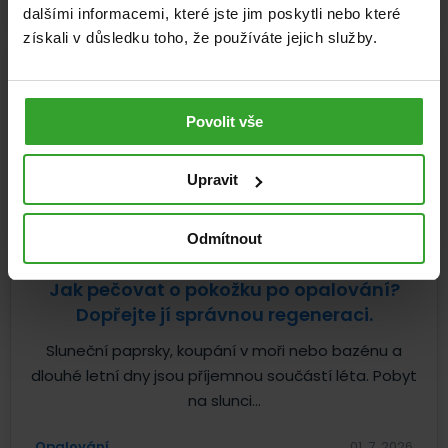
dalšími informacemi, které jste jim poskytli nebo které
získali v důsledku toho, že používáte jejich služby.
Povolit vše
Upravit
Odmítnout
Jak pečovat o pokožku po opalování?
Dopřejte jí správnou regeneraci.
Sluneční paprsky, koupání v moři nebo bazénu a
dlouhé letní dny jsou příjemnou součástí léta. Pobyt
na slunci...
Opalování
01. 7. 2026