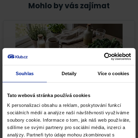
Mohlo by vás zajímat
Souhlas
Detaily
Více o cookies
Tato webová stránka používá cookies
Nejlepší potraviny pro pevné kosti i při
osteoporóze
K personalizaci obsahu a reklam, poskytování funkcí
sociálních médií a analýze naší návštěvnosti využíváme
Pevné kosti nejsou samozřejmostí. Kostní tkáň se po
soubory cookie. Informace o tom, jak náš web používáte,
celý život neustále obnovuje a reaguje na to, co jíme,...
sdílíme se svými partnery pro sociální média, inzerci a
analýzy. Partneři tyto údaje mohou zkombinovat s
Pohybová soustava
Zdravá výživa
22. 7. 2026