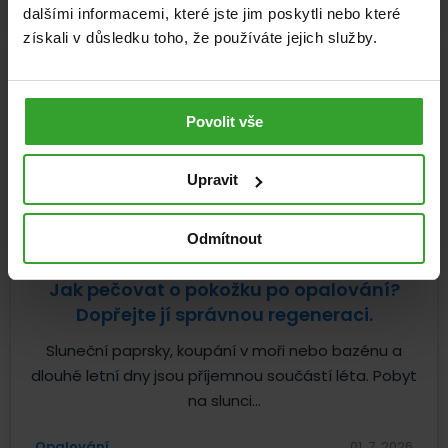
dalšími informacemi, které jste jim poskytli nebo které
získali v důsledku toho, že používáte jejich služby.
Povolit vše
Upravit
Odmítnout
Jak pečovat o pokožku po opalování?
Dopřejte jí správnou regeneraci.
Sluneční paprsky, koupání v moři nebo bazénu a
dlouhé letní dny jsou příjemnou součástí léta. Pobyt
na slunci...
Opalování
01. 7. 2026