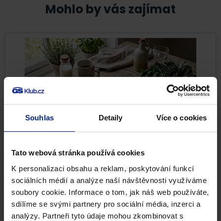
Mohlo by vás zajímat
Souhlas
Detaily
Více o cookies
Tato webová stránka používá cookies
Nejlepší potraviny pro pevné kosti i při
osteoporóze
K personalizaci obsahu a reklam, poskytování funkcí
sociálních médií a analýze naší návštěvnosti využíváme
Pevné kosti nejsou samozřejmostí. Kostní tkáň se po
soubory cookie. Informace o tom, jak náš web používáte,
celý život neustále obnovuje a reaguje na to, co jíme,...
sdílíme se svými partnery pro sociální média, inzerci a
analýzy. Partneři tyto údaje mohou zkombinovat s
Pohybová soustava
Zdravá výživa
22. 7. 2026