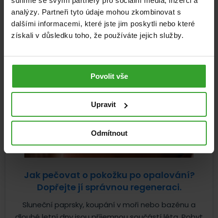
sdílíme se svými partnery pro sociální média, inzerci a
celý život neustále obnovuje a reaguje na to, co jíme,...
analýzy. Partneři tyto údaje mohou zkombinovat s
dalšími informacemi, které jste jim poskytli nebo které
Pohybová soustava
Zdravá výživa
22. 7. 2026
získali v důsledku toho, že používáte jejich služby.
Povolit vše
Upravit
Odmítnout
Jak pečovat o pokožku po opalování?
Dopřejte jí správnou regeneraci.
Sluneční paprsky, koupání v moři nebo bazénu a
dlouhé letní dny jsou příjemnou součástí léta. Pobyt