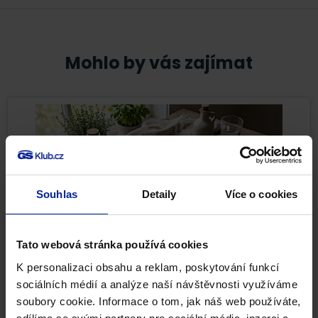
Mohlo by vás zajímat
Souhlas
Detaily
Více o cookies
Tato webová stránka používá cookies
K personalizaci obsahu a reklam, poskytování funkcí
Nejlepší potraviny pro pevné kosti i při
sociálních médií a analýze naší návštěvnosti využíváme
osteoporóze
soubory cookie. Informace o tom, jak náš web používáte,
Pevné kosti nejsou samozřejmostí. Kostní tkáň se po