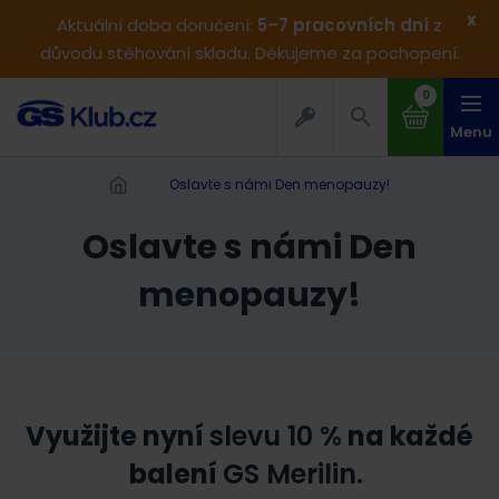
x
Aktuální doba doručení:
5–7 pracovních dní
z
důvodu stěhování skladu. Děkujeme za pochopení.
0
Menu
Oslavte s námi Den menopauzy!
Oslavte s námi Den
menopauzy!
Využijte nyní
slevu 10 %
na každé
balení
GS Merilin.