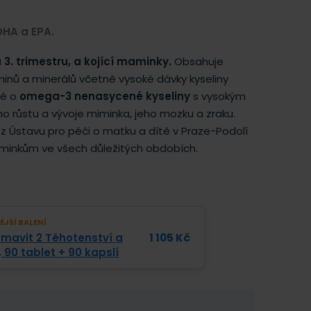
DHA a EPA.
 3. trimestru, a kojící maminky.
Obsahuje
inů a minerálů včetně vysoké dávky kyseliny
né o
omega-3 nenasycené kyseliny
s vysokým
o růstu a vývoje miminka, jeho mozku a zraku.
 z Ústavu pro péči o matku a dítě v Praze-Podolí
iminkům ve všech důležitých obdobích.
JŠÍ BALENÍ
mavit 2 Těhotenství a
1 105
Kč
, 90 tablet + 90 kapslí