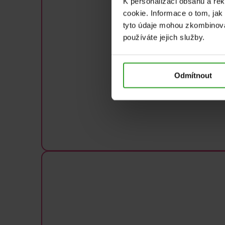
K personalizaci obsahu a re
cookie. Informace o tom, jak
tyto údaje mohou zkombinovat
používáte jejich služby.
Odmítnout