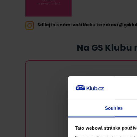
Sdílejte s námi vaši lásku ke zdraví @gsklu
Na GS Klubu n
Souhlas
Tato webová stránka použív