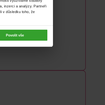
ěvnosti využíváme soubory
, inzerci a analýzy. Partneři
li v důsledku toho, že
Povolit vše