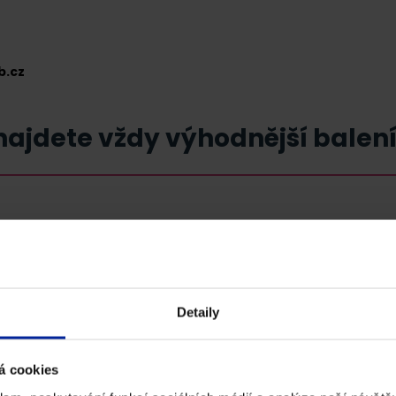
b.cz
ajdete vždy výhodnější balení
Detaily
á cookies