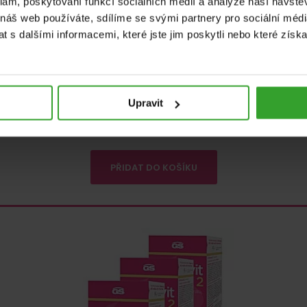
klam, poskytování funkcí sociálních médií a analýze naší návšt
 náš web používáte, sdílíme se svými partnery pro sociální média
2 měsíce užívání
 s dalšími informacemi, které jste jim poskytli nebo které získa
100%
(2×)
60 tablet a 60 kapslí
1 tableta a 1 kapsle denně
Upravit
Těhotenství
826
Kč
Skladem
PŘIDAT DO KOŠÍKU