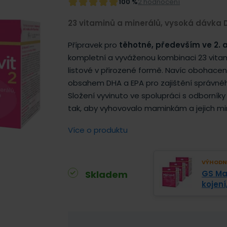
100 %
2 hodnocení
23 vitaminů a minerálů, vysoká dávka 
Přípravek pro
těhotné, především ve 2. a
kompletní a vyváženou kombinaci 23 vitam
listové v přirozené formě. Navíc obohace
obsahem DHA a EPA pro zajištění správnéh
Složení vyvinuto ve spolupráci s odborníky
tak, aby vyhovovalo maminkám a jejich m
Více o produktu
VÝHODNĚ
Skladem
GS Ma
kojení