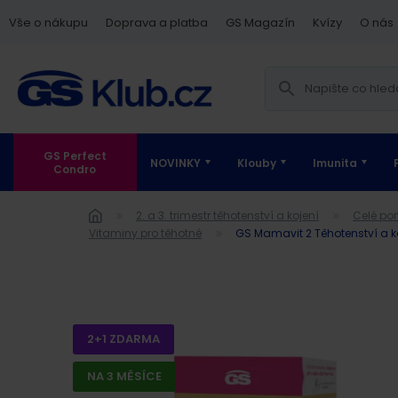
Vše o nákupu
Doprava a platba
GS Magazín
Kvízy
O nás
GS Perfect
NOVINKY
Klouby
Imunita
Condro
2. a 3. trimestr těhotenství a kojení
Celé por
Vitaminy pro těhotné
GS Mamavit 2 Těhotenství a k
2+1 ZDARMA
NA 3 MĚSÍCE