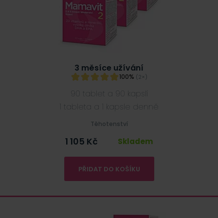
3 měsíce užívání
100%
(2×)
90 tablet a 90 kapslí
1 tableta a 1 kapsle denně
Těhotenství
1 105
Kč
Skladem
PŘIDAT DO KOŠÍKU