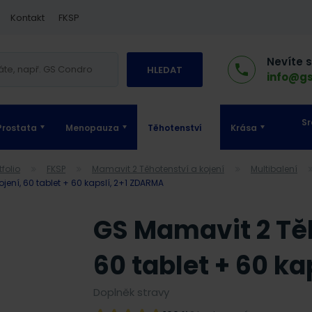
Kontakt
FKSP
Nevíte 
HLEDAT
info@gs
Sr
Prostata
Menopauza
Těhotenství
Krása
tfolio
FKSP
Mamavit 2 Těhotenství a kojení
Multibalení
ojení, 60 tablet + 60 kapslí, 2+1 ZDARMA
GS Mamavit 2 Těh
60 tablet + 60 k
Doplněk stravy