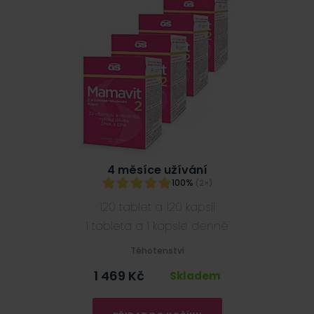
4 měsíce užívání
100%
(2×)
120 tablet a 120 kapslí
1 tableta a 1 kapsle denně
Těhotenství
1 469
Kč
Skladem