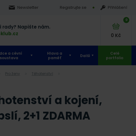
Newsletter
Registrujte se
Přihlášení
0
si rady? Napište nám.
klub.cz
0
Kč
dce a cévní
Hlava a
Celé
Další
soustava
paměť
portfolio
Pro ženy
Těhotenství
otenství a kojení,
apslí, 2+1 ZDARMA