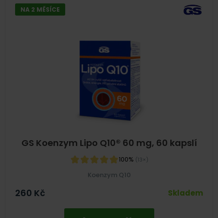
NA 2 MĚSÍCE
GS Koenzym Lipo Q10® 60 mg, 60 kapslí
100%
(13×)
Koenzym Q10
260
Kč
Skladem