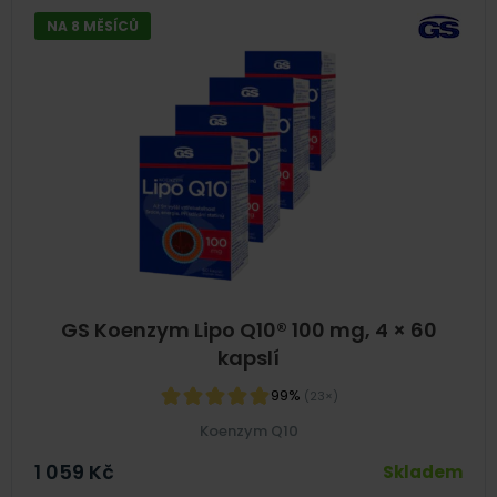
NA 8 MĚSÍCŮ
GS Koenzym Lipo Q10® 100 mg, 4 × 60
kapslí
99%
(23×)
Koenzym Q10
1 059
Kč
Skladem