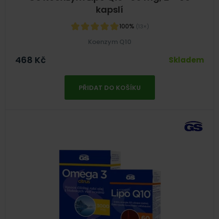
kapslí
100%
(13×)
Koenzym Q10
468
Kč
Skladem
PŘIDAT DO KOŠÍKU