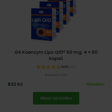
GS Koenzym Lipo Q10® 60 mg, 4 × 60
kapslí
100%
(13×)
Koenzym Q10
832
Kč
Skladem
PŘIDAT DO KOŠÍKU