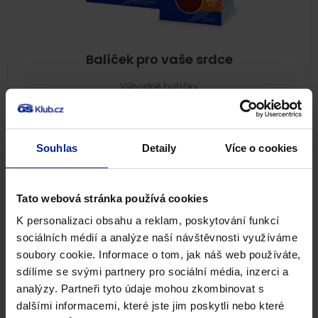
Balíček pro vaše srdce
Výhodné balíčky
510
Kč
Skladem
Souhlas
Detaily
Více o cookies
PŘIDAT DO KOŠÍKU
Tato webová stránka používá cookies
NA 4 MĚSÍCE
K personalizaci obsahu a reklam, poskytování funkcí
NOVINKA
sociálních médií a analýze naší návštěvnosti využíváme
soubory cookie. Informace o tom, jak náš web používáte,
sdílíme se svými partnery pro sociální média, inzerci a
analýzy. Partneři tyto údaje mohou zkombinovat s
dalšími informacemi, které jste jim poskytli nebo které