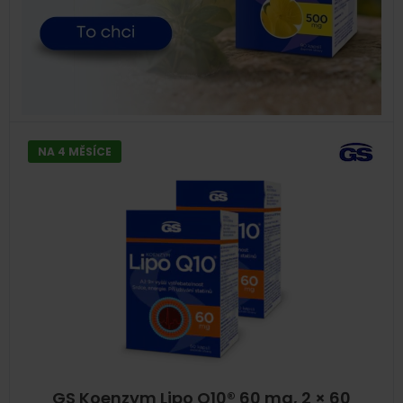
NA 4 MĚSÍCE
GS Koenzym Lipo Q10® 60 mg, 2 × 60