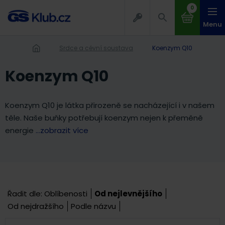
0
Menu
Srdce a cévní soustava
Koenzym Q10
Koenzym Q10
Koenzym Q10 je látka přirozeně se nacházející i v našem
těle. Naše buňky potřebují koenzym nejen k přeměně
energie
...zobrazit více
Řadit dle:
Oblíbenosti
Od nejlevnějšího
Od nejdražšího
Podle názvu