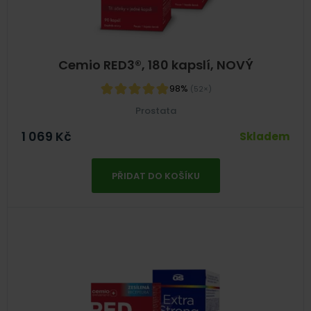
Cemio RED3®, 180 kapslí, NOVÝ
98%
(52×)
Prostata
1 069
Kč
Skladem
PŘIDAT DO KOŠÍKU