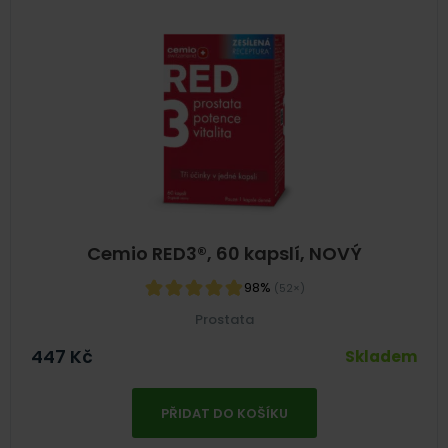
Cemio RED3®, 60 kapslí, NOVÝ
98%
(52×)
Prostata
447
Kč
Skladem
PŘIDAT DO KOŠÍKU