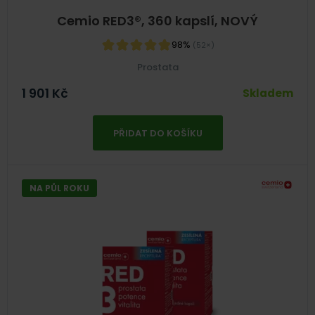
Cemio RED3®, 360 kapslí, NOVÝ
98%
(52×)
Prostata
1 901
Kč
Skladem
PŘIDAT DO KOŠÍKU
NA PŮL ROKU