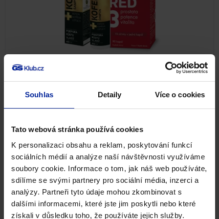
Balíček pro muže
Výhodné balíčky
Souhlas
Detaily
Více o cookies
697
Kč
Skladem
Tato webová stránka používá cookies
PŘIDAT DO KOŠÍKU
K personalizaci obsahu a reklam, poskytování funkcí
sociálních médií a analýze naší návštěvnosti využíváme
soubory cookie. Informace o tom, jak náš web používáte,
NA 3 MĚSÍCE
sdílíme se svými partnery pro sociální média, inzerci a
analýzy. Partneři tyto údaje mohou zkombinovat s
dalšími informacemi, které jste jim poskytli nebo které
získali v důsledku toho, že používáte jejich služby.