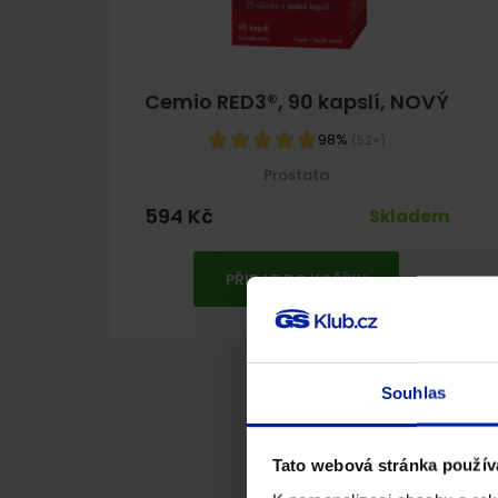
Cemio RED3®, 90 kapslí, NOVÝ
98%
(52×)
Prostata
594
Kč
Skladem
PŘIDAT DO KOŠÍKU
Souhlas
Tato webová stránka použív