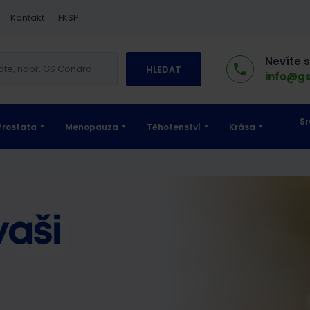
Kontakt
FKSP
Nevíte 
HLEDAT
info@gs
Sr
Prostata
Menopauza
Těhotenství
Krása