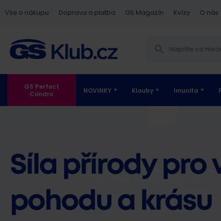
Vše o nákupu
Doprava a platba
GS Magazín
Kvízy
O nás
GS Perfect
NOVINKY
Klouby
Imunita
Condro