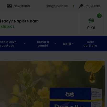
Newsletter
Registrujte se
Přihlášení
0
si rady? Napište nám.
klub.cz
0
Kč
dce a cévní
Hlava a
Celé
Další
soustava
paměť
portfolio