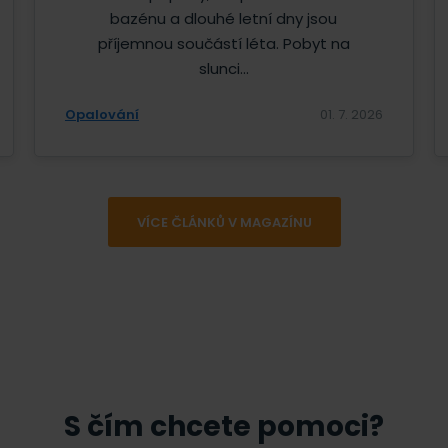
bazénu a dlouhé letní dny jsou
příjemnou součástí léta. Pobyt na
slunci...
Opalování
01. 7. 2026
VÍCE ČLÁNKŮ V MAGAZÍNU
S čím chcete pomoci?