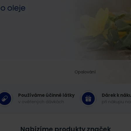
Opalování
Používáme účinné látky
Dárek k nák
v ověřených dávkách
při nákupu na
Nabízíme produkty značek