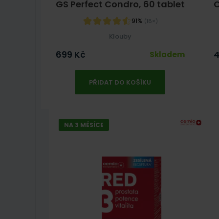
GS Perfect Condro, 60 tablet
C
91%
(18×)
Klouby
699
Kč
Skladem
PŘIDAT DO KOŠÍKU
NA 3 MĚSÍCE