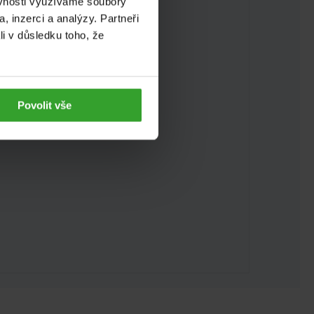
ěvnosti využíváme soubory
, inzerci a analýzy. Partneři
li v důsledku toho, že
Povolit vše