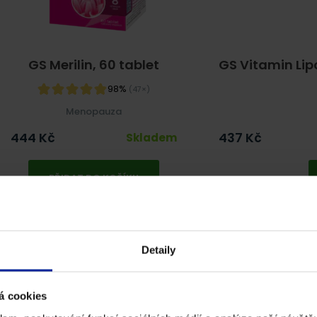
GS Merilin, 60 tablet
GS Vitamin Lip
98%
(47×)
Menopauza
444
Kč
437
Kč
Skladem
PŘIDAT DO KOŠÍKU
NOVINKA
Detaily
á cookies